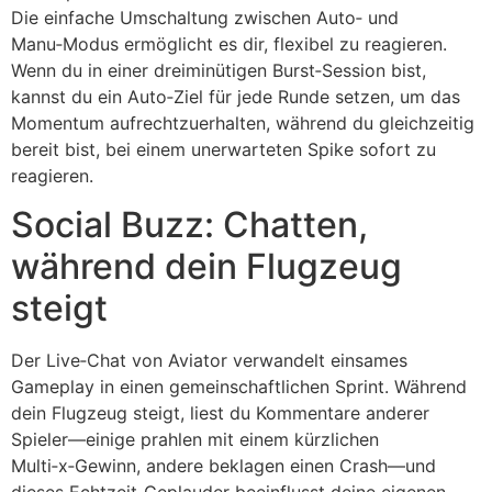
Die einfache Umschaltung zwischen Auto‑ und
Manu‑Modus ermöglicht es dir, flexibel zu reagieren.
Wenn du in einer dreiminütigen Burst‑Session bist,
kannst du ein Auto‑Ziel für jede Runde setzen, um das
Momentum aufrechtzuerhalten, während du gleichzeitig
bereit bist, bei einem unerwarteten Spike sofort zu
reagieren.
Social Buzz: Chatten,
während dein Flugzeug
steigt
Der Live‑Chat von Aviator verwandelt einsames
Gameplay in einen gemeinschaftlichen Sprint. Während
dein Flugzeug steigt, liest du Kommentare anderer
Spieler—einige prahlen mit einem kürzlichen
Multi‑x‑Gewinn, andere beklagen einen Crash—und