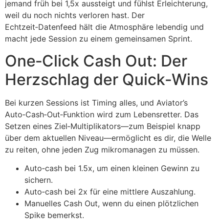
jemand früh bei 1,5x aussteigt und fühlst Erleichterung,
weil du noch nichts verloren hast. Der
Echtzeit‑Datenfeed hält die Atmosphäre lebendig und
macht jede Session zu einem gemeinsamen Sprint.
One‑Click Cash Out: Der
Herzschlag der Quick‑Wins
Bei kurzen Sessions ist Timing alles, und Aviator’s
Auto‑Cash‑Out‑Funktion wird zum Lebensretter. Das
Setzen eines Ziel‑Multiplikators—zum Beispiel knapp
über dem aktuellen Niveau—ermöglicht es dir, die Welle
zu reiten, ohne jeden Zug mikromanagen zu müssen.
Auto‑cash bei 1.5x, um einen kleinen Gewinn zu
sichern.
Auto‑cash bei 2x für eine mittlere Auszahlung.
Manuelles Cash Out, wenn du einen plötzlichen
Spike bemerkst.