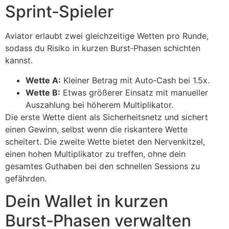
Sprint‑Spieler
Aviator erlaubt zwei gleichzeitige Wetten pro Runde,
sodass du Risiko in kurzen Burst‑Phasen schichten
kannst.
Wette A:
Kleiner Betrag mit Auto‑Cash bei 1.5x.
Wette B:
Etwas größerer Einsatz mit manueller
Auszahlung bei höherem Multiplikator.
Die erste Wette dient als Sicherheitsnetz und sichert
einen Gewinn, selbst wenn die riskantere Wette
scheitert. Die zweite Wette bietet den Nervenkitzel,
einen hohen Multiplikator zu treffen, ohne dein
gesamtes Guthaben bei den schnellen Sessions zu
gefährden.
Dein Wallet in kurzen
Burst‑Phasen verwalten