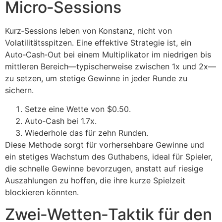
Micro‑Sessions
Kurz‑Sessions leben von Konstanz, nicht von
Volatilitätsspitzen. Eine effektive Strategie ist, ein
Auto‑Cash‑Out bei einem Multiplikator im niedrigen bis
mittleren Bereich—typischerweise zwischen 1x und 2x—
zu setzen, um stetige Gewinne in jeder Runde zu
sichern.
Setze eine Wette von $0.50.
Auto‑Cash bei 1.7x.
Wiederhole das für zehn Runden.
Diese Methode sorgt für vorhersehbare Gewinne und
ein stetiges Wachstum des Guthabens, ideal für Spieler,
die schnelle Gewinne bevorzugen, anstatt auf riesige
Auszahlungen zu hoffen, die ihre kurze Spielzeit
blockieren könnten.
Zwei‑Wetten‑Taktik für den