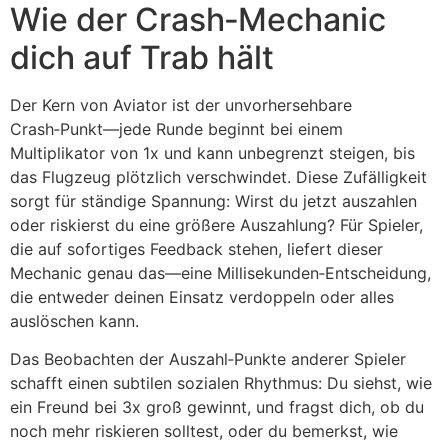
Wie der Crash‑Mechanic
dich auf Trab hält
Der Kern von Aviator ist der unvorhersehbare
Crash‑Punkt—jede Runde beginnt bei einem
Multiplikator von 1x und kann unbegrenzt steigen, bis
das Flugzeug plötzlich verschwindet. Diese Zufälligkeit
sorgt für ständige Spannung: Wirst du jetzt auszahlen
oder riskierst du eine größere Auszahlung? Für Spieler,
die auf sofortiges Feedback stehen, liefert dieser
Mechanic genau das—eine Millisekunden‑Entscheidung,
die entweder deinen Einsatz verdoppeln oder alles
auslöschen kann.
Das Beobachten der Auszahl‑Punkte anderer Spieler
schafft einen subtilen sozialen Rhythmus: Du siehst, wie
ein Freund bei 3x groß gewinnt, und fragst dich, ob du
noch mehr riskieren solltest, oder du bemerkst, wie