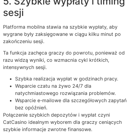
5. Szybkie wypłaty i timing
sesji
Platforma mobilna stawia na szybkie wypłaty, aby
wygrane były zaksięgowane w ciągu kilku minut po
zakończeniu sesji.
Ta funkcja zachęca graczy do powrotu, ponieważ od
razu widzą wyniki, co wzmacnia cykl krótkich,
intensywnych sesji.
Szybka realizacja wypłat w godzinach pracy.
Wsparcie czatu na żywo 24/7 dla
natychmiastowego rozwiązania problemów.
Wsparcie e-mailowe dla szczegółowych zapytań
bez opóźnień.
Połączenie szybkich depozytów i wypłat czyni
CatCasino idealnym wyborem dla graczy ceniących
szybkie informacje zwrotne finansowe.