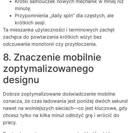
Krótki samouczek nowych mechanik w mniej niż
minutę.
Przypomnienia „daily spin” dla częstych, ale
krótkich sesji.
Ta mieszanka użyteczności i terminowych zachęt
zachęca do powtarzania krótkich wizyt bez
odczuwania monotonii czy przytłoczenia.
8. Znaczenie mobilnie
zoptymalizowanego
designu
Dobrze zoptymalizowane doświadczenie mobilne
oznacza, że czas ładowania jest poniżej dwóch sekund
nawet na wolniejszych sieciach—co jest kluczowe, gdy
chcesz tylko na kilka minut odłożyć grę i wrócić do
pracy.