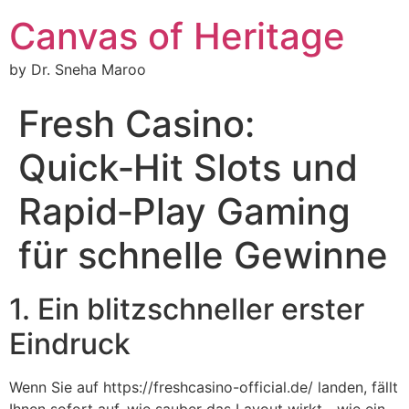
Canvas of Heritage
by Dr. Sneha Maroo
Fresh Casino:
Quick‑Hit Slots und
Rapid‑Play Gaming
für schnelle Gewinne
1. Ein blitzschneller erster
Eindruck
Wenn Sie auf https://freshcasino-official.de/ landen, fällt