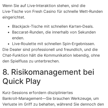
Wenn Sie auf Live‑Interaktion stehen, sind die
Live‑Tische von Fresh Casino für schnelle Wett‑Runden
eingerichtet.
Blackjack‑Tische mit schnellen Karten‑Deals.
Baccarat‑Runden, die innerhalb von Sekunden
enden.
Live‑Roulette mit schnellen Spin‑Ergebnissen.
Die Dealer sind professionell und freundlich, und die
Chat‑Funktion hält die Kommunikation lebendig, ohne
den Spielfluss zu unterbrechen.
8. Risikomanagement bei
Quick Play
Kurz‑Sessions erfordern diszipliniertes
Bankroll‑Management—Sie brauchen Werkzeuge, um
Verluste im Griff zu behalten, während Sie dennoch den