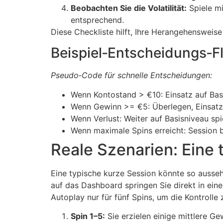
Beobachten Sie die Volatilität:
Spiele mi
entsprechend.
Diese Checkliste hilft, Ihre Herangehensweis
Beispiel‑Entscheidungs‑F
Pseudo‑Code für schnelle Entscheidungen:
Wenn Kontostand > €10: Einsatz auf Bas
Wenn Gewinn >= €5: Überlegen, Einsatz
Wenn Verlust: Weiter auf Basisniveau spie
Wenn maximale Spins erreicht: Session 
Reale Szenarien: Eine 
Eine typische kurze Session könnte so ausseh
auf das Dashboard springen Sie direkt in eine
Autoplay nur für fünf Spins, um die Kontrolle 
Spin 1–5:
Sie erzielen einige mittlere Ge