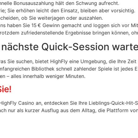
chnelle Bonusauszahlung hält den Schwung aufrecht.
; Sie erhöhen leicht den Einsatz, bleiben aber vorsichtig.
scheiden, ob Sie weiterjagen oder auszahlen.
s haben Sie 15 € Gewinn gemacht und loggen sich vor Mit
trotzdem zufriedenstellende Ergebnisse bringen können, ohn
e nächste Quick‑Session warte
s Sie suchen, bietet HighFly eine Umgebung, die Ihre Zeit r
mfangreichen Bibliothek schnell zahlender Spiele ist jedes E
en – alles innerhalb weniger Minuten.
ie!
 HighFly Casino an, entdecken Sie Ihre Lieblings‑Quick‑Hit‑S
ch nur als kurzer Ausflug aus dem Alltag, die Plattform vo