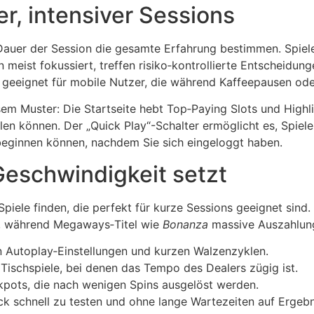
r, intensiver Sessions
 Dauer der Session die gesamte Erfahrung bestimmen. Spiele
 meist fokussiert, treffen risiko‑kontrollierte Entscheidun
ers geeignet für mobile Nutzer, die während Kaffeepausen o
em Muster: Die Startseite hebt Top‑Paying Slots und Highlig
len können. Der „Quick Play“-Schalter ermöglicht es, Spie
beginnen können, nachdem Sie sich eingeloggt haben.
Geschwindigkeit setzt
 Spiele finden, die perfekt für kurze Sessions geeignet sind
n, während Megaways‑Titel wie
Bonanza
massive Auszahlunge
n Autoplay‑Einstellungen und kurzen Walzenzyklen.
Tischspiele, bei denen das Tempo des Dealers zügig ist.
pots, die nach wenigen Spins ausgelöst werden.
ück schnell zu testen und ohne lange Wartezeiten auf Erge