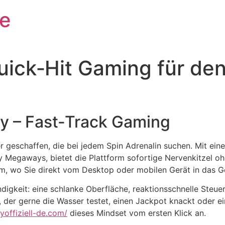
ge
Quick‑Hit Gaming für d
y – Fast‑Track Gaming
er geschaffen, die bei jedem Spin Adrenalin suchen. Mit ein
ity Megaways, bietet die Plattform sofortige Nervenkitzel o
e.com, wo Sie direkt vom Desktop oder mobilen Gerät in das
gkeit: eine schlanke Oberfläche, reaktionsschnelle Steuer
, der gerne die Wasser testet, einen Jackpot knackt oder e
lyoffiziell-de.com/
dieses Mindset vom ersten Klick an.