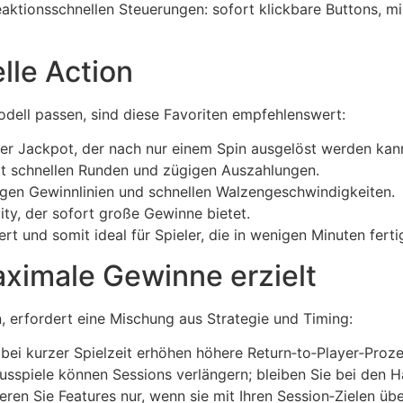
eaktionsschnellen Steuerungen: sofort klickbare Buttons, 
elle Action
dell passen, sind diese Favoriten empfehlenswert:
ver Jackpot, der nach nur einem Spin ausgelöst werden kan
mit schnellen Runden und zügigen Auszahlungen.
rtigen Gewinnlinien und schnellen Walzengeschwindigkeiten.
ility, der sofort große Gewinne bietet.
iert und somit ideal für Spieler, die in wenigen Minuten fert
ximale Gewinne erzielt
 erfordert eine Mischung aus Strategie und Timing:
bei kurzer Spielzeit erhöhen höhere Return‑to‑Player‑Proz
sspiele können Sessions verlängern; bleiben Sie bei den 
eren Sie Features nur, wenn sie mit Ihren Session‑Zielen üb