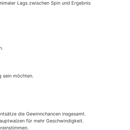
minimaler Lags zwischen Spin und Ergebnis
n.
ig sein möchten.
entsätze die Gewinnchancen insgesamt.
Hauptwalzen für mehr Geschwindigkeit.
ereinstimmen.