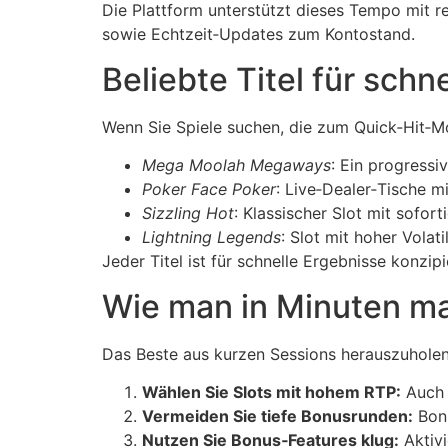
Die Plattform unterstützt dieses Tempo mit r
sowie Echtzeit‑Updates zum Kontostand.
Beliebte Titel für schn
Wenn Sie Spiele suchen, die zum Quick‑Hit‑Mo
Mega Moolah Megaways
: Ein progressi
Poker Face Poker
: Live‑Dealer‑Tische 
Sizzling Hot
: Klassischer Slot mit sofo
Lightning Legends
: Slot mit hoher Volat
Jeder Titel ist für schnelle Ergebnisse konzip
Wie man in Minuten ma
Das Beste aus kurzen Sessions herauszuholen,
Wählen Sie Slots mit hohem RTP:
Auch 
Vermeiden Sie tiefe Bonusrunden:
Bonu
Nutzen Sie Bonus‑Features klug:
Aktivi