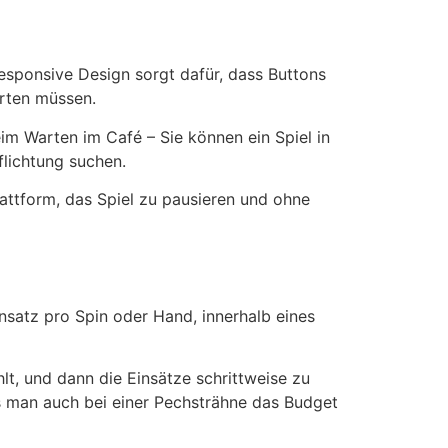
 responsive Design sorgt dafür, dass Buttons
arten müssen.
im Warten im Café – Sie können ein Spiel in
flichtung suchen.
attform, das Spiel zu pausieren und ohne
nsatz pro Spin oder Hand, innerhalb eines
lt, und dann die Einsätze schrittweise zu
s man auch bei einer Pechsträhne das Budget