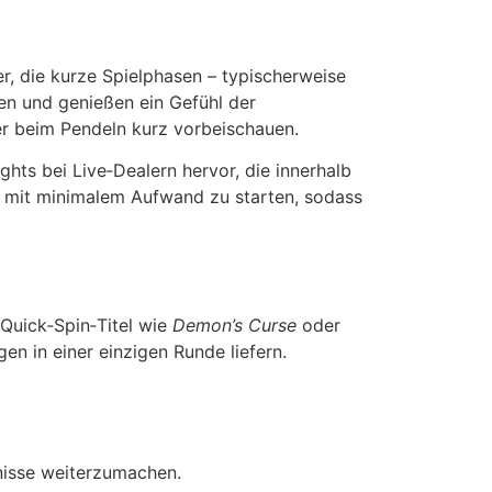
r, die kurze Spielphasen – typischerweise
gen und genießen ein Gefühl der
der beim Pendeln kurz vorbeischauen.
hts bei Live‑Dealern hervor, die innerhalb
le mit minimalem Aufwand zu starten, sodass
. Quick‑Spin‑Titel wie
Demon’s Curse
oder
n in einer einzigen Runde liefern.
bnisse weiterzumachen.