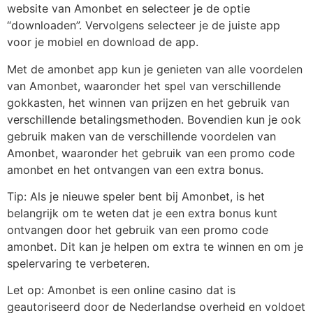
website van Amonbet en selecteer je de optie
“downloaden”. Vervolgens selecteer je de juiste app
voor je mobiel en download de app.
Met de amonbet app kun je genieten van alle voordelen
van Amonbet, waaronder het spel van verschillende
gokkasten, het winnen van prijzen en het gebruik van
verschillende betalingsmethoden. Bovendien kun je ook
gebruik maken van de verschillende voordelen van
Amonbet, waaronder het gebruik van een promo code
amonbet en het ontvangen van een extra bonus.
Tip: Als je nieuwe speler bent bij Amonbet, is het
belangrijk om te weten dat je een extra bonus kunt
ontvangen door het gebruik van een promo code
amonbet. Dit kan je helpen om extra te winnen en om je
spelervaring te verbeteren.
Let op: Amonbet is een online casino dat is
geautoriseerd door de Nederlandse overheid en voldoet