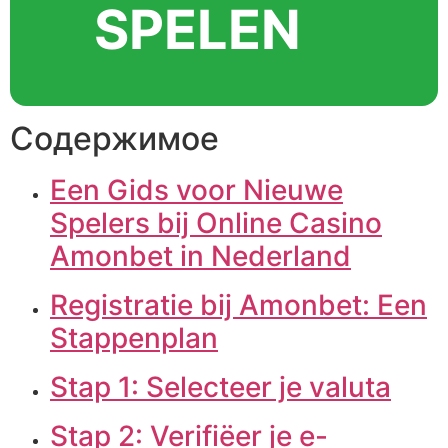
SPELEN
Содержимое
Een Gids voor Nieuwe
Spelers bij Online Casino
Amonbet in Nederland
Registratie bij Amonbet: Een
Stappenplan
Stap 1: Selecteer je valuta
Stap 2: Verifiëer je e-