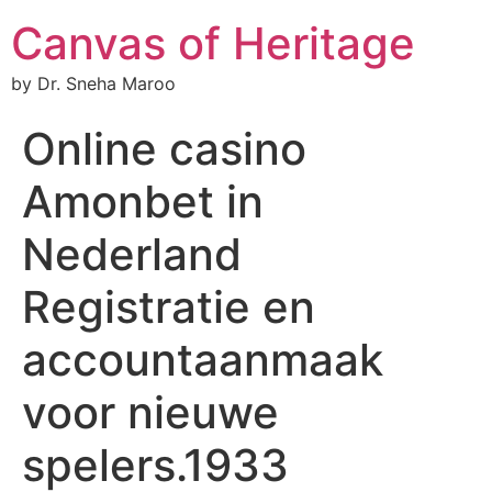
Canvas of Heritage
by Dr. Sneha Maroo
Online casino
Amonbet in
Nederland
Registratie en
accountaanmaak
voor nieuwe
spelers.1933