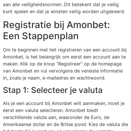
aan alle veiligheidsnormen. Dit betekent dat je veilig
kunt spelen en dat je winsten veilig worden uitgekeerd.
Registratie bij Amonbet:
Een Stappenplan
Om te beginnen met het registreren van een account bij
Amonbet, is het belangrijk om eerst een account aan te
maken. Klik op de knop “Registreer” op de homepage
van Amonbet en vul vervolgens de vereiste informatie
in, zoals je naam, e-mailadres en wachtwoord.
Stap 1: Selecteer je valuta
Als je een account bij Amonbet wilt aanmaken, moet je
eerst een valuta selecteren. Amonbet biedt
verschillende valuta aan, waaronder de Euro, de
Amerikaanse dollar en de Britse pond. Kies de valuta die