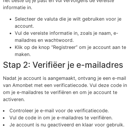
het beste bij je past en vul vervolgens de vereiste
informatie in.
Selecteer de valuta die je wilt gebruiken voor je
account.
Vul de vereiste informatie in, zoals je naam, e-
mailadres en wachtwoord.
Klik op de knop “Registreer” om je account aan te
maken.
Stap 2: Verifiëer je e-mailadres
Nadat je account is aangemaakt, ontvang je een e-mail
van Amonbet met een verificatiecode. Vul deze code in
om je e-mailadres te verifiëren en om je account te
activeren.
Controleer je e-mail voor de verificatiecode.
Vul de code in om je e-mailadres te verifiëren.
Je account is nu geactiveerd en klaar voor gebruik.